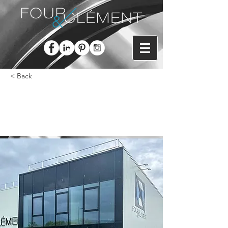
< Back
01/09/2025 - 🆕️
CHANGEMENT D’ADRESSE 📬